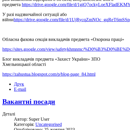
предмета
https://drive.google.com/file/d/1giQ7ockyLoeXFlad
У разі надзвичайної ситуації або
війни
https://drive.google.com/file/d/1UjRycqZmNOc_gqReT6mSSp
Обласна фахова секція викладачів предмета «Охорона праці»
https://sites.google.com/view/safetykhmnmc/%D0%B3%
Блог викладачів предмета «Захист України» ЗПО
Хмельницької області
https://zahustua.blogspot.com/p/blog-page_84.html
Друк
E-mail
Вакантні посади
Деталі
Автор: Super User
Категорія:
Uncategorised
Опубліковано: 25 жовтня 2023