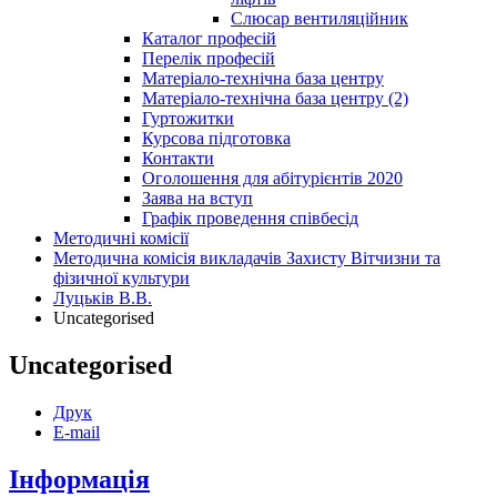
Слюсар вентиляційник
Каталог професій
Перелік професій
Матеріало-технічна база центру
Матеріало-технічна база центру (2)
Гуртожитки
Курсова підготовка
Контакти
Оголошення для абітурієнтів 2020
Заява на вступ
Графік проведення співбесід
Методичні комісії
Методична комісія викладачів Захисту Вітчизни та
фізичної культури
Луцьків В.В.
Uncategorised
Uncategorised
Друк
E-mail
Інформація