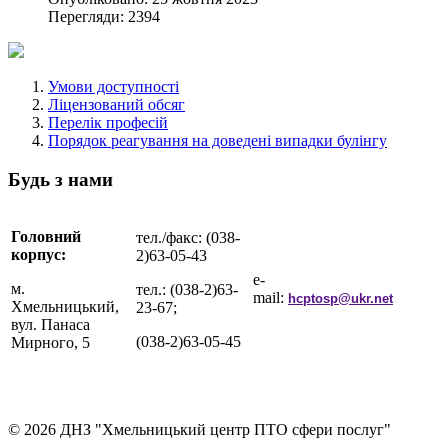
Перегляди: 2394
Умови доступності
Ліцензований обсяг
Перелік професій
Порядок реагування на доведені випадки булінгу
Будь з нами
Головний
тел./факс: (038-
корпус:
2)63-05-43
e-
м.
тел.: (038-2)63-
mail:
hcptosp@ukr.net
Хмельницький,
23-67;
вул. Панаса
(038-2)63-05-45
Мирного, 5
© 2026 ДНЗ "Хмельницький центр ПТО сфери послуг"