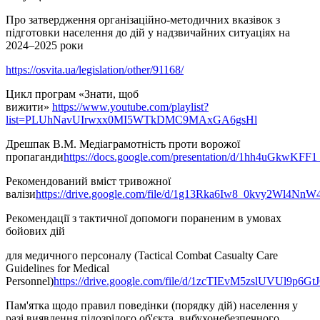
Про затвердження організаційно-методичних вказівок з
підготовки населення до дій у надзвичайних ситуаціях на
2024–2025 роки
https://osvita.ua/legislation/other/91168/
Цикл програм «Знати, щоб
вижити»
https://www.youtube.com/playlist?
list=PLUhNavUIrwxx0MI5WTkDMC9MAxGA6gsHl
Дрешпак В.М. Медіаграмотність проти ворожої
пропаганди
https://docs.google.com/presentation/d/1hh4uGkwK
Рекомендований вміст тривожної
валізи
https://drive.google.com/file/d/1g13Rka6Iw8_0kvy2Wl4N
Рекомендації з тактичної допомоги пораненим в умовах
бойових дій
для медичного персоналу (Tactical Combat Casualty Care
Guidelines for Medical
Personnel)
https://drive.google.com/file/d/1zcTIEvM5zslUVUl9p6G
Пам'ятка щодо правил поведінки (порядку дій) населення у
разі виявлення підозрілого об'єкта, вибухонебезпечного