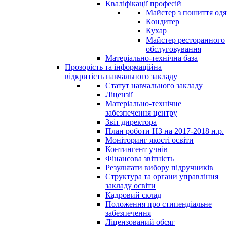
Кваліфікації професій
Майстер з пошиття одя
Кондитер
Кухар
Майстер ресторанного
обслуговування
Матеріально-технічна база
Прозорість та інформаційна
відкритість навчального закладу
Статут навчального закладу
Ліцензії
Матеріально-технічне
забезпечення центру
Звіт директора
План роботи НЗ на 2017-2018 н.р.
Моніторинг якості освіти
Контингент учнів
Фінансова звітність
Результати вибору підручників
Структура та органи управління
закладу освіти
Кадровий склад
Положення про стипендіальне
забезпечення
Ліцензований обсяг