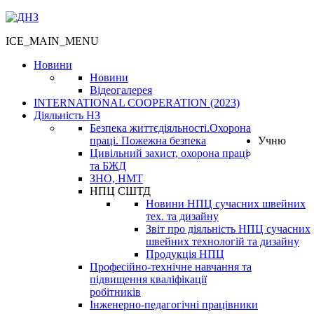
ICE_MAIN_MENU
Новини
Новини
Відеогалерея
INTERNATIONAL COOPERATION (2023)
Діяльність НЗ
Безпека життєдіяльності.Охорона
праці. Пожежна безпека
Учню
Цивільний захист, охорона праці
та БЖД
ЗНО, НМТ
НПЦ СШТД
Новини НПЦ сучасних швейних
тех. та дизайну
Звіт про діяльність НПЦ сучасних
швейних технологій та дизайну
Продукція НПЦ
Професійно-технічне навчання та
підвищення кваліфікації
робітників
Інженерно-педагогічні працівники