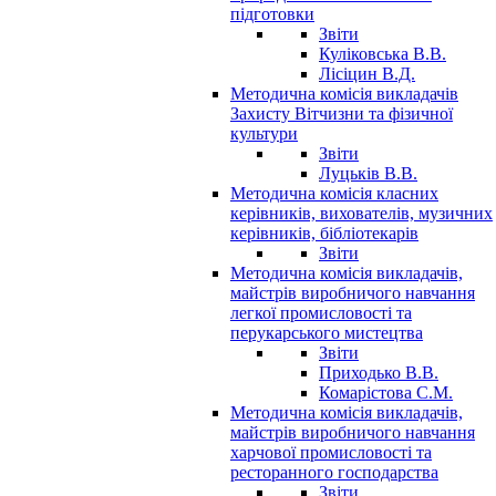
підготовки
Звіти
Куліковська В.В.
Лісіцин В.Д.
Методична комісія викладачів
Захисту Вітчизни та фізичної
культури
Звіти
Луцьків В.В.
Методична комісія класних
керівників, вихователів, музичних
керівників, бібліотекарів
Звіти
Методична комісія викладачів,
майстрів виробничого навчання
легкої промисловості та
перукарського мистецтва
Звіти
Приходько В.В.
Комарістова С.М.
Методична комісія викладачів,
майстрів виробничого навчання
харчової промисловості та
ресторанного господарства
Звіти