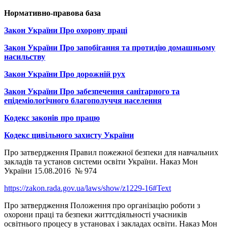
Нормативно-правова база
Закон України Про охорону праці
Закон України Про запобігання та протидію домашньому
насильству
Закон України Про дорожній рух
Закон України Про забезпечення санітарного та
епідеміологічного благополуччя населення
Кодекс законів про працю
Кодекс цивільного захисту України
Про затвердження Правил пожежної безпеки для навчальних
закладів та установ системи освіти України. Наказ Мон
України 15.08.2016 № 974
https://zakon.rada.gov.ua/laws/show/z1229-16#Text
Про затвердження Положення про організацію роботи з
охорони праці та безпеки життєдіяльності учасників
освітнього процесу в установах і закладах освіти. Наказ Мон