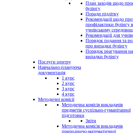
План заходів щодо про
булінгу
Поради підлітку
Рекомендації щодо прот
профілактики булінгу 
учнівському середовищ
Рекомендації для учнів
Порядок подання та ро
про випадки булінгу
Порядок реагування на
випадки булінгу
Послуги центру
Навчально-плануюча
документація
1 курс
2 курс
3 курс
4 курс
Методичні комісії
Методична комісія викладачів
предметів суспільно-гуманітарної
підготовки
Звіти
Методична комісія викладачів
природничо-математичної