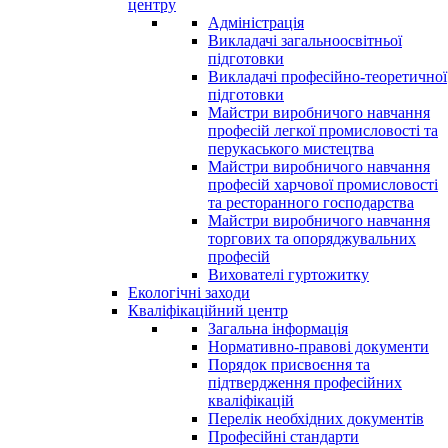
центру
Адміністрація
Викладачі загальноосвітньої
підготовки
Викладачі професійно-теоретичної
підготовки
Майстри виробничого навчання
професій легкої промисловості та
перукаського мистецтва
Майстри виробничого навчання
професій харчової промисловості
та ресторанного господарства
Майстри виробничого навчання
торгових та опоряджувальних
професій
Вихователі гуртожитку
Екологічні заходи
Кваліфікаційний центр
Загальна інформація
Нормативно-правові документи
Порядок присвоєння та
підтвердження професійних
кваліфікацій
Перелік необхідних документів
Професійні стандарти