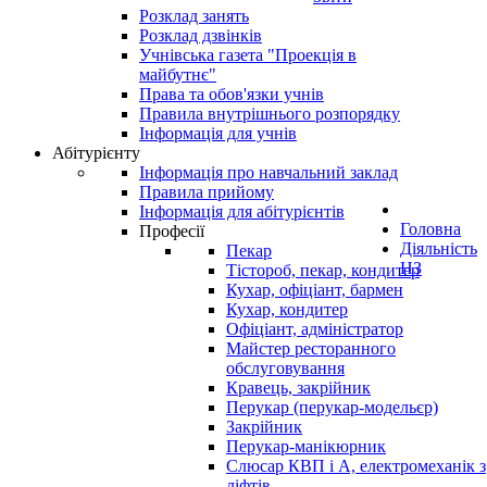
Розклад занять
Розклад дзвінків
Учнівська газета "Проекція в
майбутнє"
Права та обов'язки учнів
Правила внутрішнього розпорядку
Інформація для учнів
Абітурієнту
Інформація про навчальний заклад
Правила прийому
Інформація для абітурієнтів
Головна
Професії
Діяльність
Пекар
НЗ
Тістороб, пекар, кондитер
Кухар, офіціант, бармен
Кухар, кондитер
Офіціант, адміністратор
Майстер ресторанного
обслуговування
Кравець, закрійник
Перукар (перукар-модельєр)
Закрійник
Перукар-манікюрник
Слюсар КВП і А, електромеханік з
ліфтів