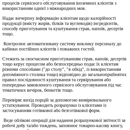
процесів сервісного обслуговування іноземних клієнтів з
використанням однієї з міжнародних мов.
Надає вичерпну інформацію клієнтам щодо калорійності
продукції (вмісту жирів, білків та вуглеводів) інгредієнтів,
способу приготування та куштування страв, напоїв, десертів
тощо.
Контролює автоматизовану систему виклику персоналу до
кабінки постійних клієнтів і поважних гостей.
Стежить за своєчасним приготуванням страв, напоїв, десертів
тощо керує процесом або безпосередньо подає їх клієнтам
різними способами ("до столу", "в обхід", із використанням
допоміжного столика тощо) відповідно до загальноприйнятих
правил послідовності куштування та сервірування або
попередньо замовленого сервісного обслуговування під час
тематичних вечірок, бенкетів тощо.
Перевіряє вихід порцій за допомогою вимірювального
устаткування. Проводить розрахунки із клієнтами із
застосуванням готівкової або безготівкової форм.
Веде облікові операції для надання розрахункової звітності за
робочі добу та/або тиждень, заповнює товарно-касову книгу,