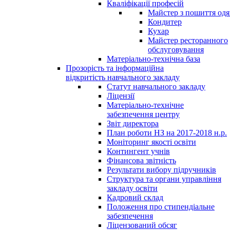
Кваліфікації професій
Майстер з пошиття одя
Кондитер
Кухар
Майстер ресторанного
обслуговування
Матеріально-технічна база
Прозорість та інформаційна
відкритість навчального закладу
Статут навчального закладу
Ліцензії
Матеріально-технічне
забезпечення центру
Звіт директора
План роботи НЗ на 2017-2018 н.р.
Моніторинг якості освіти
Контингент учнів
Фінансова звітність
Результати вибору підручників
Структура та органи управління
закладу освіти
Кадровий склад
Положення про стипендіальне
забезпечення
Ліцензований обсяг