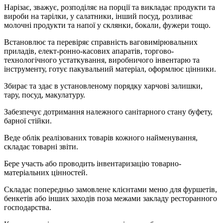
Нарізає, зважує, розподіляє на порції та викладає продукти та
вироби на тарілки, у салатники, інший посуд, розливає
молочні продукти та напої у склянки, бокали, фужери тощо.
Встановлює та перевіряє справність ваговимірювальних
приладів, елект-ронно-касових апаратів, торгово-
технологічного устаткування, виробничого інвентарю та
інструменту, готує пакувальний матеріал, оформлює цінники.
Збирає та здає в установленому порядку харчові залишки,
тару, посуд, макулатуру.
Забезпечує дотримання належного санітарного стану буфету,
барної стійки.
Веде облік реалізованих товарів кожного найменування,
складає товарні звіти.
Бере участь або проводить інвентаризацію товарно-
матеріальних цінностей.
Складає попередньо замовлене клієнтами меню для фуршетів,
бенкетів або інших заходів поза межами закладу ресторанного
господарства.