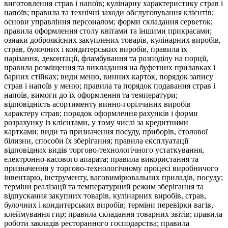
виготовлення страв і напоїв; кулінарну характеристику страв і
напоїв; правила та технічні заходи обслуговування клієнтів;
основи управління персоналом; форми складання серветок;
правила оформлення столу квітами та іншими прикрасами;
ознаки доброякісних закуплених товарів, кулінарних виробів,
страв, булочних і кондитерських виробів, правила їх
нарізання, деконтації, фламбування та розподілу на порції,
правила розміщення та викладання на буфетних прилавках і
барних стійках; види меню, винних карток, порядок запису
страв і напоїв у меню; правила та порядок подавання страв і
напоїв, вимоги до їх оформлення та температури;
відповідність асортименту винно-горілчаних виробів
характеру страв; порядок оформлення рахунків і форми
розрахунку із клієнтами, у тому числі за кредитними
картками; види та призначення посуду, приборів, столової
білизни, способи їх зберігання; правила експлуатації
відповідних видів торгово-технологічного устаткування,
електронно-касового апарата; правила використання та
призначення у торгово-технологічному процесі виробничого
інвентарю, інструменту, ваговимірювальних приладів, посуду;
терміни реалізації та температурний режим зберігання та
відпускання закупних товарів, кулінарних виробів, страв,
булочних і кондитерських виробів; терміни перевірки вагів,
клеймування гир; правила складання товарних звітів; правила
роботи закладів ресторанного господарства; правила