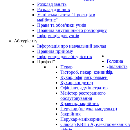
Розклад занять
Розклад дзвінків
Учнівська газета "Проекція в
майбутнє"
Права та обов'язки учнів
Правила внутрішнього розпорядку
Інформація для учнів
Абітурієнту
Інформація про навчальний заклад
Правила прийому
Інформація для абітурієнтів
Головна
Професії
Діяльність
Пекар
НЗ
Тістороб, пекар, кондитер
Кухар, офіціант, бармен
Кухар, кондитер
Офіціант, адміністратор
Майстер ресторанного
обслуговування
Кравець, закрійник
Перукар (перукар-модельєр)
Закрійник
Перукар-манікюрник
Слюсар КВП і А, електромеханік з
ліфтів