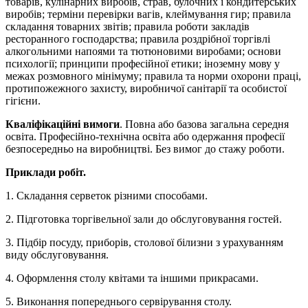
товарів, кулінарних виробів, страв, булочних і кондитерських
виробів; терміни перевірки вагів, клеймування гир; правила
складання товарних звітів; правила роботи закладів
ресторанного господарства; правила роздрібної торгівлі
алкогольними напоями та тютюновими виробами; основи
психології; принципи професійної етики; іноземну мову у
межах розмовного мінімуму; правила та норми охорони праці,
протипожежного захисту, виробничої санітарії та особистої
гігієни.
Кваліфікаційні вимоги
. Повна або базова загальна середня
освіта. Професійно-технічна освіта або одержання професії
безпосередньо на виробництві. Без вимог до стажу роботи.
Приклади робіт.
1. Складання серветок різними способами.
2. Підготовка торгівельної зали до обслуговування гостей.
3. Підбір посуду, приборів, столової білизни з урахуванням
виду обслуговування.
4. Оформлення столу квітами та іншими прикрасами.
5. Виконання попереднього сервірування столу.