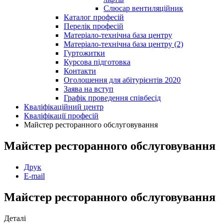
Слюсар вентиляційник
Каталог професій
Перелік професій
Матеріало-технічна база центру
Матеріало-технічна база центру (2)
Гуртожитки
Курсова підготовка
Контакти
Оголошення для абітурієнтів 2020
Заява на вступ
Графік проведення співбесід
Кваліфікаційний центр
Кваліфікації професій
Майстер ресторанного обслуговування
Майстер ресторанного обслуговування
Друк
E-mail
Майстер ресторанного обслуговування
Деталі