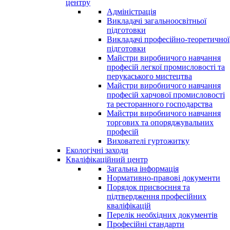
центру
Адміністрація
Викладачі загальноосвітньої
підготовки
Викладачі професійно-теоретичної
підготовки
Майстри виробничого навчання
професій легкої промисловості та
перукаського мистецтва
Майстри виробничого навчання
професій харчової промисловості
та ресторанного господарства
Майстри виробничого навчання
торгових та опоряджувальних
професій
Вихователі гуртожитку
Екологічні заходи
Кваліфікаційний центр
Загальна інформація
Нормативно-правові документи
Порядок присвоєння та
підтвердження професійних
кваліфікацій
Перелік необхідних документів
Професійні стандарти