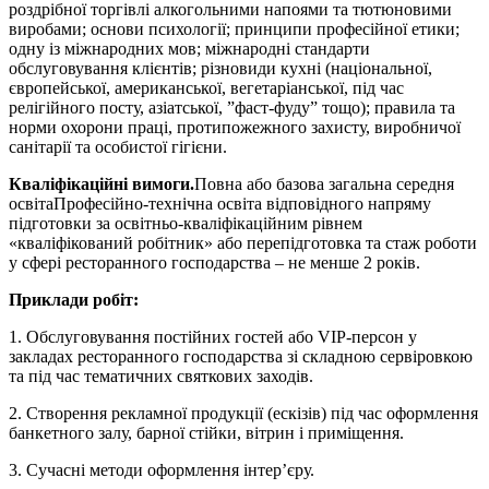
роздрібної торгівлі алкогольними напоями та тютюновими
виробами; основи психології; принципи професійної етики;
одну із міжнародних мов; міжнародні стандарти
обслуговування клієнтів; різновиди кухні (національної,
європейської, американської, вегетаріанської, під час
релігійного посту, азіатської, ”фаст-фуду” тощо); правила та
норми охорони праці, протипожежного захисту, виробничої
санітарії та особистої гігієни.
Кваліфікаційні вимоги.
Повна або базова загальна середня
освітаПрофесійно-технічна освіта відповідного напряму
підготовки за освітньо-кваліфікаційним рівнем
«кваліфікований робітник» або перепідготовка та стаж роботи
у сфері ресторанного господарства – не менше 2 років.
Приклади робіт:
1. Обслуговування постійних гостей або VIP-персон у
закладах ресторанного господарства зі складною сервіровкою
та під час тематичних святкових заходів.
2. Створення рекламної продукції (ескізів) під час оформлення
банкетного залу, барної стійки, вітрин і приміщення.
3. Сучасні методи оформлення інтер’єру.