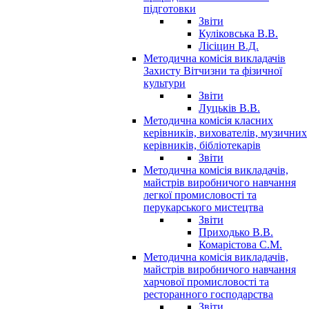
підготовки
Звіти
Куліковська В.В.
Лісіцин В.Д.
Методична комісія викладачів
Захисту Вітчизни та фізичної
культури
Звіти
Луцьків В.В.
Методична комісія класних
керівників, вихователів, музичних
керівників, бібліотекарів
Звіти
Методична комісія викладачів,
майстрів виробничого навчання
легкої промисловості та
перукарського мистецтва
Звіти
Приходько В.В.
Комарістова С.М.
Методична комісія викладачів,
майстрів виробничого навчання
харчової промисловості та
ресторанного господарства
Звіти