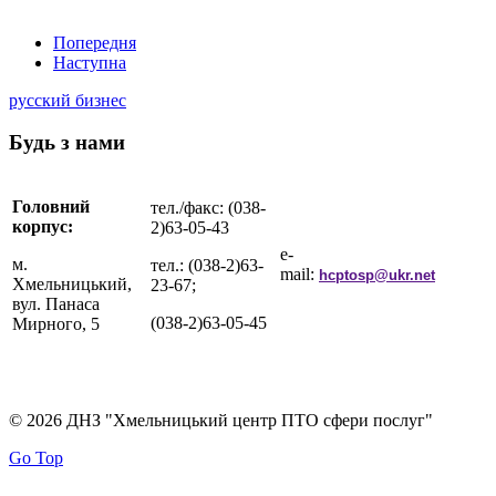
Попередня
Наступна
русский бизнес
Будь з нами
Головний
тел./факс: (038-
корпус:
2)63-05-43
e-
м.
тел.: (038-2)63-
mail:
hcptosp@ukr.net
Хмельницький,
23-67;
вул. Панаса
(038-2)63-05-45
Мирного, 5
© 2026 ДНЗ "Хмельницький центр ПТО сфери послуг"
Go Top