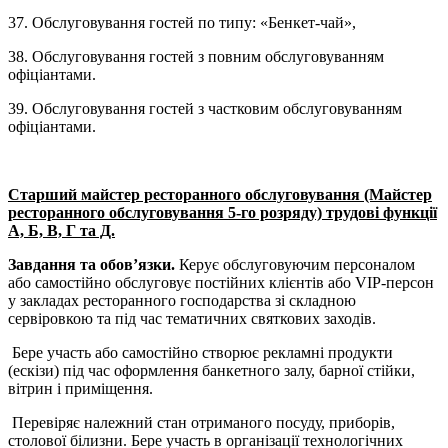
37. Обслуговування гостей по типу: «Бенкет-чай»,
38. Обслуговування гостей з повним обслуговуванням
офіціантами.
39. Обслуговування гостей з частковим обслуговуванням
офіціантами.
Старший майстер ресторанного обслуговування (Майстер
ресторанного обслуговування 5-го розряду) трудові функції
А, Б, В, Г та Д.
Завдання та обов’язки.
Керує обслуговуючим персоналом
або самостійно обслуговує постійних клієнтів або VIP-персон
у закладах ресторанного господарства зі складною
сервіровкою та під час тематичних святкових заходів.
Бере участь або самостійно створює рекламні продукти
(ескізи) під час оформлення банкетного залу, барної стійки,
вітрин і приміщення.
Перевіряє належний стан отриманого посуду, приборів,
столової білизни. Бере участь в організації технологічних