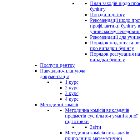
План заходів щодо про
булінгу
Поради підлітку
Рекомендації щодо прот
профілактики булінгу 
учнівському середовищ
Рекомендації для учнів
Порядок подання та ро
про випадки булінгу
Порядок реагування на
випадки булінгу
Послуги центру
Навчально-плануюча
документація
1 курс
2 курс
3 курс
4 курс
Методичні комісії
Методична комісія викладачів
предметів суспільно-гуманітарної
підготовки
Звіти
Методична комісія викладачів
природничо-математичної