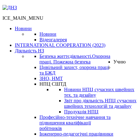
ICE_MAIN_MENU
Новини
Новини
Відеогалерея
INTERNATIONAL COOPERATION (2023)
Діяльність НЗ
Безпека життєдіяльності.Охорона
праці. Пожежна безпека
Учню
Цивільний захист, охорона праці
та БЖД
ЗНО, НМТ
НПЦ СШТД
Новини НПЦ сучасних швейних
тех. та дизайну
Звіт про діяльність НПЦ сучасних
швейних технологій та дизайну
Продукція НПЦ
Професійно-технічне навчання та
підвищення кваліфікації
робітників
Інженерно-педагогічні працівники