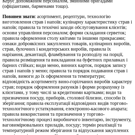
Керує допоміжним персоналом, змінними бригадами
(офіціантами, барменами тощо).
Повинен знати
: асортимент, рецептури, технологію
виготовлення страв і напоїв; кулінарну характеристику страв і
напоїв; правила та технічні заходи обслуговування клієнтів;
основи управління персоналом; форми складання серветок;
правила оформлення столу квітами та іншими прикрасами;
ознаки доброякісних закуплених товарів, кулінарних виробів,
страв, булочних і кондитерських виробів, правила їх
нарізання, декантації, фламбування та розподілу на порції,
правила розміщення та викладання на буфетних прилавках і
барних стійках; види меню, винних карток, порядок запису
страв і напоїв у меню; правила та порядок подавання страв і
напоїв, вимоги до їх оформлення та температури;
відповідність асортименту вино-горілчаних виробів характеру
страв; порядок оформлення рахунків і форми розрахунку із
клієнтами, у тому числі за кредитними картками; види та
призначення посуду, приборів, столової білизни, способи їх
зберігання; правила експлуатації відповідних видів торгово-
технологічного устаткування, електронно-касового апарата;
правила використання та призначення у торгово-
технологічному процесі виробничого інвентарю, інструменту,
ваговимірювальних приладів, посуду; термін реалізації та
температурний режим зберігання та відпускання закуплених