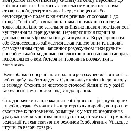
Контролює автоматизовану систему виклику персоналу до
кабінки клієнтів. Стежить за своєчасним приготуванням
страв, напоїв, десертів тощо і керує процесом або
безпосередньо подає їх клієнтам різними способами ("до
столу", "в обхід", із використанням допоміжного столика
тощо) відповідно до загальноприйнятих правил послідовності
куштування та сервірування. Перевіряє вихід порцій за
допомогою вимірювального устаткування. Керує процесом
або безпосередньо займається декантацією вина та напоїв і
фламбуванням страв. Заповнює розрахункові чеки ручним
способом та/або за допомогою електронного касового апарата,
персонального комп'ютера та проводить розрахунки із
клієнтами.
Веде облікові операції для подання розрахункової звітності за
робочі добу та/або тиждень. Супроводжує клієнтів до виходу
із закладу. Стежить за чистотою столової білизни та у разі її
забруднення змінює або віддає її до прання.
Складає заявки на одержання необхідних товарів, кулінарних
виробів, страв, булочних і кондитерських виробів, контролює
своєчасне їх поповнення, розміщує їх у місцях зберігання з
урахуванням вимог товарного сусідства, стежить за термінами
реалізації та температурним режимом їх зберігання. Упаковує
штучні та вагові товари.