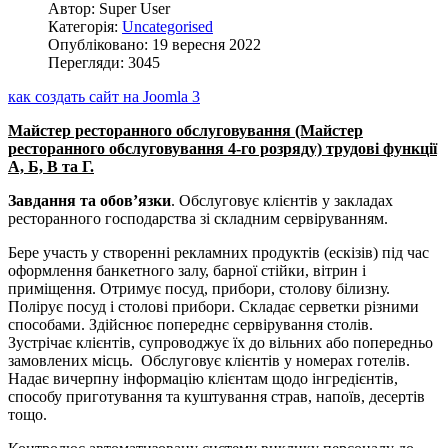
Автор: Super User
Категорія:
Uncategorised
Опубліковано: 19 вересня 2022
Перегляди: 3045
как создать сайт на Joomla 3
Майстер ресторанного обслуговування (Майстер
ресторанного обслуговування 4-го розряду) трудові функції
А, Б, В та Г.
Завдання та обов’язки
. Обслуговує клієнтів у закладах
ресторанного господарства зі складним сервіруванням.
Бере участь у створенні рекламних продуктів (ескізів) під час
оформлення банкетного залу, барної стійки, вітрин і
приміщення. Отримує посуд, прибори, столову білизну.
Полірує посуд і столові прибори. Складає серветки різними
способами. Здійснює попереднє сервірування столів.
Зустрічає клієнтів, супроводжує їх до вільних або попередньо
замовлених місць. Обслуговує клієнтів у номерах готелів.
Надає вичерпну інформацію клієнтам щодо інгредієнтів,
способу приготування та куштування страв, напоїв, десертів
тощо.