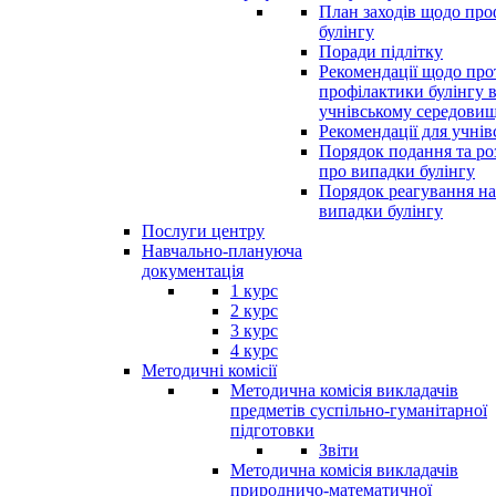
План заходів щодо про
булінгу
Поради підлітку
Рекомендації щодо прот
профілактики булінгу 
учнівському середовищ
Рекомендації для учнів
Порядок подання та ро
про випадки булінгу
Порядок реагування на
випадки булінгу
Послуги центру
Навчально-плануюча
документація
1 курс
2 курс
3 курс
4 курс
Методичні комісії
Методична комісія викладачів
предметів суспільно-гуманітарної
підготовки
Звіти
Методична комісія викладачів
природничо-математичної