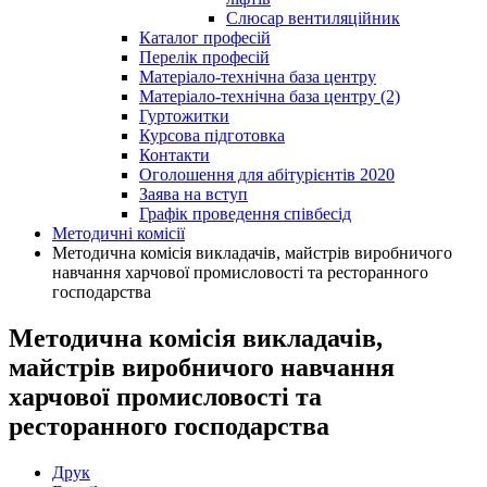
Слюсар вентиляційник
Каталог професій
Перелік професій
Матеріало-технічна база центру
Матеріало-технічна база центру (2)
Гуртожитки
Курсова підготовка
Контакти
Оголошення для абітурієнтів 2020
Заява на вступ
Графік проведення співбесід
Методичні комісії
Методична комісія викладачів, майстрів виробничого
навчання харчової промисловості та ресторанного
господарства
Методична комісія викладачів,
майстрів виробничого навчання
харчової промисловості та
ресторанного господарства
Друк