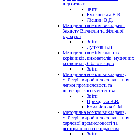
підготовки
Звіти
Куліковська В.В.
Лісіцин В.Д.
Методична комісія викладачів
Захисту Вітчизни та фізичної
культури
Звіти
Луцьків В.В.
Методична комісія класних
керівників, вихователів, музичних
керівників, бібліотекарів
Звіти
Методична комісія викладачів,
майстрів виробничого навчання
легкої промисловості та
перукарського мистецтва
Звіти
Приходько В.В.
Комарістова С.М.
Методична комісія викладачів,
майстрів виробничого навчання
харчової промисловості та
ресторанного господарства
Звіти