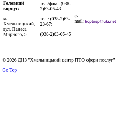
Головний
тел./факс: (038-
корпус:
2)63-05-43
e-
м.
тел.: (038-2)63-
mail:
hcptosp@ukr.net
Хмельницький,
23-67;
вул. Панаса
(038-2)63-05-45
Мирного, 5
© 2026 ДНЗ "Хмельницький центр ПТО сфери послуг"
Go Top