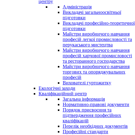
центру
Адміністрація
Викладачі загальноосвітньої
підготовки
Викладачі професійно-теоретичної
підготовки
Майстри виробничого навчання
професій легкої промисловості та
перукаського мистецтва
Майстри виробничого навчання
професій харчової промисловості
та ресторанного господарства
Майстри виробничого навчання
торгових та опоряджувальних
професій
Вихователі гуртожитку
Екологічні заходи
Кваліфікаційний центр
Загальна інформація
Нормативно-правові документи
Порядок присвоєння та
підтвердження професійних
кваліфікацій
Перелік необхідних документів
Професійні стандарти