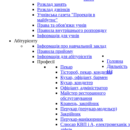
Розклад занять
Розклад дзвінків
Учнівська газета "Проекція в
майбутнє"
Права та обов'язки учнів
Правила внутрішнього розпорядку
Інформація для учнів
Абітурієнту
Інформація про навчальний заклад
Правила прийому
Інформація для абітурієнтів
Головна
Професії
Діяльність
Пекар
НЗ
Тістороб, пекар, кондитер
Кухар, офіціант, бармен
Кухар, кондитер
Офіціант, адміністратор
Майстер ресторанного
обслуговування
Кравець, закрійник
Перукар (перукар-модельєр)
Закрійник
Перукар-манікюрник
Слюсар КВП і А, електромеханік з
ліфтів