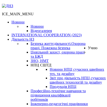
ICE_MAIN_MENU
Новини
Новини
Відеогалерея
INTERNATIONAL COOPERATION (2023)
Діяльність НЗ
Безпека життєдіяльності.Охорона
праці. Пожежна безпека
Учню
Цивільний захист, охорона праці
та БЖД
ЗНО, НМТ
НПЦ СШТД
Новини НПЦ сучасних швейних
тех. та дизайну
Звіт про діяльність НПЦ сучасних
швейних технологій та дизайну
Продукція НПЦ
Професійно-технічне навчання та
підвищення кваліфікації
робітників
Інженерно-педагогічні працівники