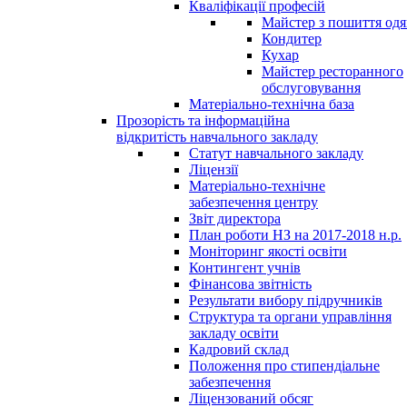
Кваліфікації професій
Майстер з пошиття одя
Кондитер
Кухар
Майстер ресторанного
обслуговування
Матеріально-технічна база
Прозорість та інформаційна
відкритість навчального закладу
Статут навчального закладу
Ліцензії
Матеріально-технічне
забезпечення центру
Звіт директора
План роботи НЗ на 2017-2018 н.р.
Моніторинг якості освіти
Контингент учнів
Фінансова звітність
Результати вибору підручників
Структура та органи управління
закладу освіти
Кадровий склад
Положення про стипендіальне
забезпечення
Ліцензований обсяг