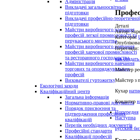
Адміністрація
Викладачі загальноосвітньої
Профес
підготовки
Викладачі професійно-теоретичної
підготовки
Деталі
Майстри виробничого навчання
Автор: Supe
професій легкої промисловості та
Категорія:
перукаського мистецтва
Опублікова
Майстри виробничого навчання
Перегляди:
професій харчової промисловості
та ресторанного господарства
как создать
Майстри виробничого навчання
торгових та опоряджувальних
Майстер ре
професій
Майстер з 
Вихователі гуртожитку
Екологічні заходи
Кухар
нати
Кваліфікаційний центр
Загальна інформація
Кондитер
н
Нормативно-правові документи
Порядок присвоєння та
Попередня
підтвердження професійних
Наступна
кваліфікацій
Перелік необхідних документів
русский би
Професійні стандарти
Кваліфікації професій