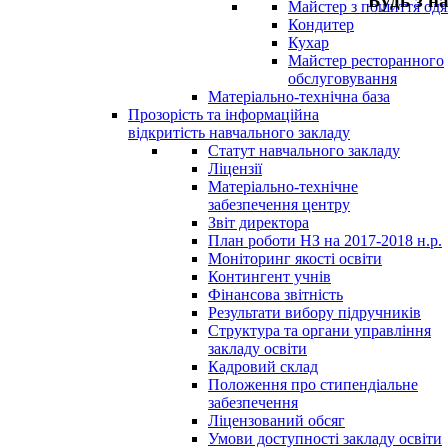
Будь з н
Майстер з пошиття одя
Кондитер
Кухар
Майстер ресторанного
обслуговування
Матеріально-технічна база
Прозорість та інформаційна
відкритість навчального закладу
Статут навчального закладу
Ліцензії
Матеріально-технічне
забезпечення центру
Звіт директора
План роботи НЗ на 2017-2018 н.р.
Моніторинг якості освіти
Контингент учнів
Фінансова звітність
Результати вибору підручників
Структура та органи управління
закладу освіти
Кадровий склад
Положення про стипендіальне
забезпечення
Ліцензований обсяг
Умови доступності закладу освіти