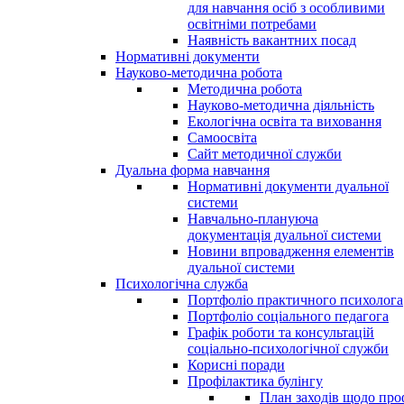
для навчання осіб з особливими
освітніми потребами
Наявність вакантних посад
Нормативні документи
Науково-методична робота
Методична робота
Науково-методична діяльність
Екологічна освіта та виховання
Самоосвіта
Сайт методичної служби
Дуальна форма навчання
Нормативні документи дуальної
системи
Навчально-плануюча
документація дуальної системи
Новини впровадження елементів
дуальної системи
Психологічна служба
Портфоліо практичного психолога
Портфоліо соціального педагога
Графік роботи та консультацій
соціально-психологічної служби
Корисні поради
Профілактика булінгу
План заходів щодо про