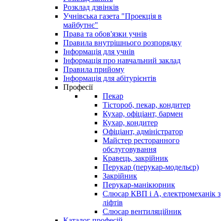
Розклад дзвінків
Учнівська газета "Проекція в
майбутнє"
Права та обов'язки учнів
Правила внутрішнього розпорядку
Інформація для учнів
Інформація про навчальний заклад
Правила прийому
Інформація для абітурієнтів
Професії
Пекар
Тістороб, пекар, кондитер
Кухар, офіціант, бармен
Кухар, кондитер
Офіціант, адміністратор
Майстер ресторанного
обслуговування
Кравець, закрійник
Перукар (перукар-модельєр)
Закрійник
Перукар-манікюрник
Слюсар КВП і А, електромеханік з
ліфтів
Слюсар вентиляційник
Каталог професій