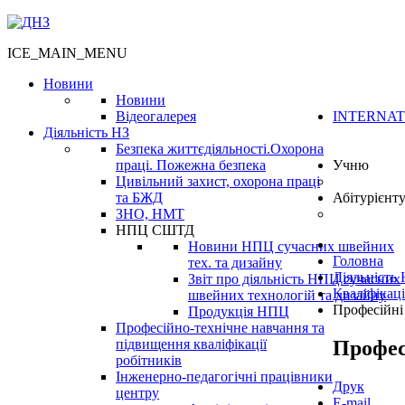
ICE_MAIN_MENU
Новини
Новини
Відеогалерея
INTERNAT
Діяльність НЗ
Безпека життєдіяльності.Охорона
праці. Пожежна безпека
Учню
Цивільний захист, охорона праці
та БЖД
Абітурієнт
ЗНО, НМТ
НПЦ СШТД
Новини НПЦ сучасних швейних
Головна
тех. та дизайну
Діяльність
Звіт про діяльність НПЦ сучасних
Кваліфікац
швейних технологій та дизайну
Професійні
Продукція НПЦ
Професійно-технічне навчання та
Профес
підвищення кваліфікації
робітників
Інженерно-педагогічні працівники
Друк
центру
E-mail