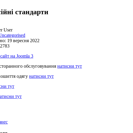
ійні стандарти
r User
Uncategorised
но: 19 вересня 2022
 2783
 сайт на Joomla 3
сторанного обслуговування
натисни тут
пошиття одягу
натисни тут
сни тут
атисни тут
знес