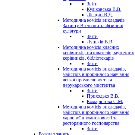
Звіти
Куліковська В.В.
Лісіцин В.Д.
Методична комісія викладачів
Захисту Вітчизни та фізичної
культури
Звіти
Луцьків В.В.
Методична комісія класних
керівників, вихователів, музичних
керівників, бібліотекарів
Звіти
Методична комісія викладачів,
майстрів виробничого навчання
легкої промисловості та
перукарського мистецтва
Звіти
Приходько В.В.
Комарістова С.М.
Методична комісія викладачів,
майстрів виробничого навчання
харчової промисловості та
ресторанного господарства
Звіти
Розклад занять