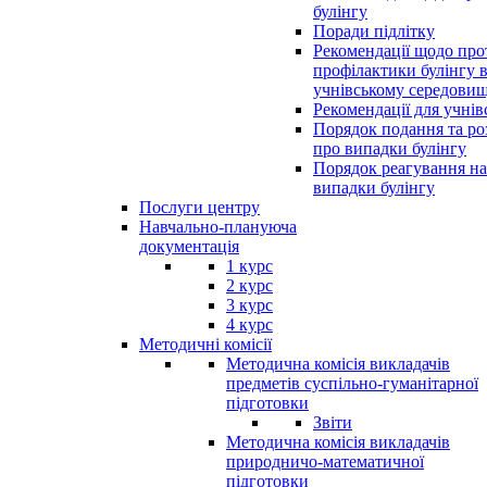
булінгу
Поради підлітку
Рекомендації щодо прот
профілактики булінгу 
учнівському середовищ
Рекомендації для учнів
Порядок подання та ро
про випадки булінгу
Порядок реагування на
випадки булінгу
Послуги центру
Навчально-плануюча
документація
1 курс
2 курс
3 курс
4 курс
Методичні комісії
Методична комісія викладачів
предметів суспільно-гуманітарної
підготовки
Звіти
Методична комісія викладачів
природничо-математичної
підготовки