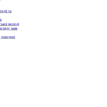
идії та
в
і
ської молоді
згляду заяв
 доведені