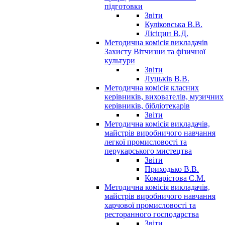
підготовки
Звіти
Куліковська В.В.
Лісіцин В.Д.
Методична комісія викладачів
Захисту Вітчизни та фізичної
культури
Звіти
Луцьків В.В.
Методична комісія класних
керівників, вихователів, музичних
керівників, бібліотекарів
Звіти
Методична комісія викладачів,
майстрів виробничого навчання
легкої промисловості та
перукарського мистецтва
Звіти
Приходько В.В.
Комарістова С.М.
Методична комісія викладачів,
майстрів виробничого навчання
харчової промисловості та
ресторанного господарства
Звіти