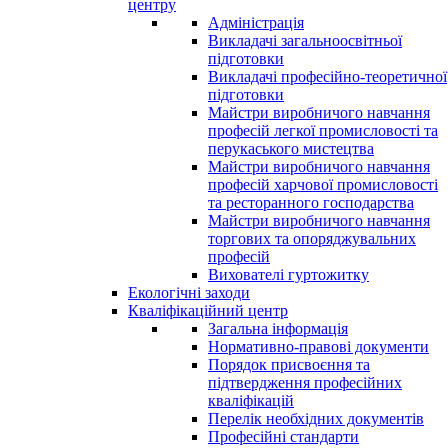
центру
Адміністрація
Викладачі загальноосвітньої
підготовки
Викладачі професійно-теоретичної
підготовки
Майстри виробничого навчання
професій легкої промисловості та
перукаського мистецтва
Майстри виробничого навчання
професій харчової промисловості
та ресторанного господарства
Майстри виробничого навчання
торгових та опоряджувальних
професій
Вихователі гуртожитку
Екологічні заходи
Кваліфікаційний центр
Загальна інформація
Нормативно-правові документи
Порядок присвоєння та
підтвердження професійних
кваліфікацій
Перелік необхідних документів
Професійні стандарти