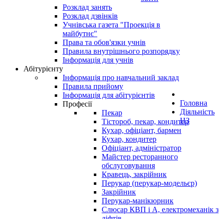
Розклад занять
Розклад дзвінків
Учнівська газета "Проекція в
майбутнє"
Права та обов'язки учнів
Правила внутрішнього розпорядку
Інформація для учнів
Абітурієнту
Інформація про навчальний заклад
Правила прийому
Інформація для абітурієнтів
Головна
Професії
Діяльність
Пекар
НЗ
Тістороб, пекар, кондитер
Кухар, офіціант, бармен
Кухар, кондитер
Офіціант, адміністратор
Майстер ресторанного
обслуговування
Кравець, закрійник
Перукар (перукар-модельєр)
Закрійник
Перукар-манікюрник
Слюсар КВП і А, електромеханік з
ліфтів