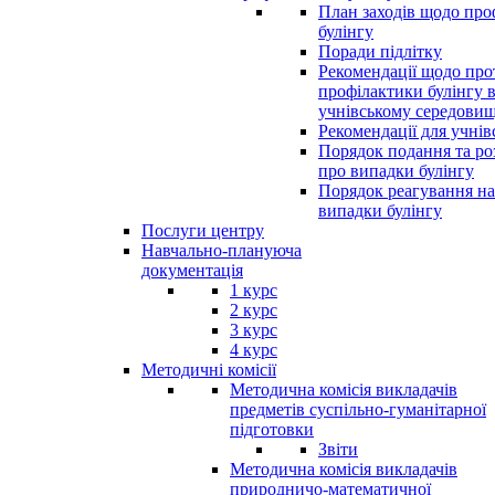
План заходів щодо про
булінгу
Поради підлітку
Рекомендації щодо прот
профілактики булінгу 
учнівському середовищ
Рекомендації для учнів
Порядок подання та ро
про випадки булінгу
Порядок реагування на
випадки булінгу
Послуги центру
Навчально-плануюча
документація
1 курс
2 курс
3 курс
4 курс
Методичні комісії
Методична комісія викладачів
предметів суспільно-гуманітарної
підготовки
Звіти
Методична комісія викладачів
природничо-математичної