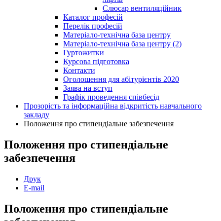
Слюсар вентиляційник
Каталог професій
Перелік професій
Матеріало-технічна база центру
Матеріало-технічна база центру (2)
Гуртожитки
Курсова підготовка
Контакти
Оголошення для абітурієнтів 2020
Заява на вступ
Графік проведення співбесід
Прозорість та інформаційна відкритість навчального
закладу
Положення про стипендіальне забезпечення
Положення про стипендіальне
забезпечення
Друк
E-mail
Положення про стипендіальне