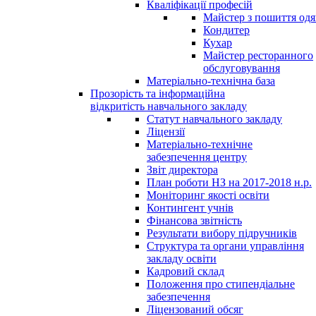
Кваліфікації професій
Майстер з пошиття одя
Кондитер
Кухар
Майстер ресторанного
обслуговування
Матеріально-технічна база
Прозорість та інформаційна
відкритість навчального закладу
Статут навчального закладу
Ліцензії
Матеріально-технічне
забезпечення центру
Звіт директора
План роботи НЗ на 2017-2018 н.р.
Моніторинг якості освіти
Контингент учнів
Фінансова звітність
Результати вибору підручників
Структура та органи управління
закладу освіти
Кадровий склад
Положення про стипендіальне
забезпечення
Ліцензований обсяг