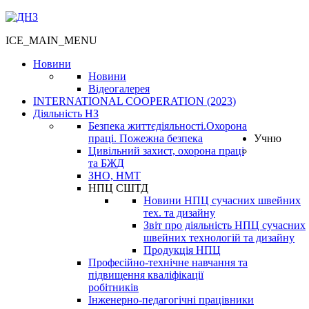
ICE_MAIN_MENU
Новини
Новини
Відеогалерея
INTERNATIONAL COOPERATION (2023)
Діяльність НЗ
Безпека життєдіяльності.Охорона
праці. Пожежна безпека
Учню
Цивільний захист, охорона праці
та БЖД
ЗНО, НМТ
НПЦ СШТД
Новини НПЦ сучасних швейних
тех. та дизайну
Звіт про діяльність НПЦ сучасних
швейних технологій та дизайну
Продукція НПЦ
Професійно-технічне навчання та
підвищення кваліфікації
робітників
Інженерно-педагогічні працівники