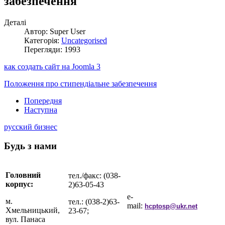
забезпечення
Деталі
Автор: Super User
Категорія:
Uncategorised
Перегляди: 1993
как создать сайт на Joomla 3
Положення про стипендіальне забезпечення
Попередня
Наступна
русский бизнес
Будь з нами
Головний
тел./факс: (038-
корпус:
2)63-05-43
e-
м.
тел.: (038-2)63-
mail:
hcptosp@ukr.net
Хмельницький,
23-67;
вул. Панаса