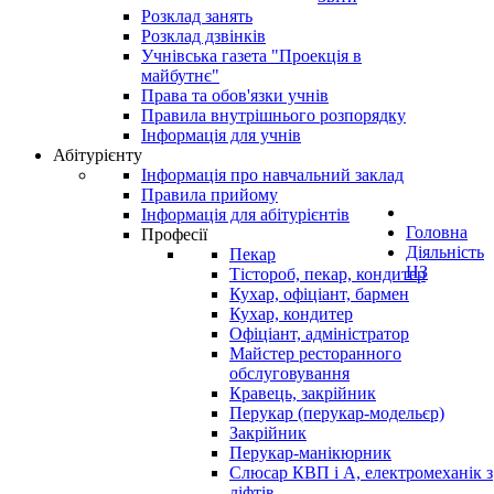
Розклад занять
Розклад дзвінків
Учнівська газета "Проекція в
майбутнє"
Права та обов'язки учнів
Правила внутрішнього розпорядку
Інформація для учнів
Абітурієнту
Інформація про навчальний заклад
Правила прийому
Інформація для абітурієнтів
Головна
Професії
Діяльність
Пекар
НЗ
Тістороб, пекар, кондитер
Кухар, офіціант, бармен
Кухар, кондитер
Офіціант, адміністратор
Майстер ресторанного
обслуговування
Кравець, закрійник
Перукар (перукар-модельєр)
Закрійник
Перукар-манікюрник
Слюсар КВП і А, електромеханік з
ліфтів