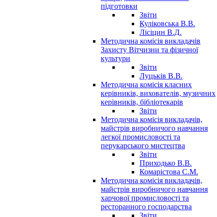
підготовки
Звіти
Куліковська В.В.
Лісіцин В.Д.
Методична комісія викладачів
Захисту Вітчизни та фізичної
культури
Звіти
Луцьків В.В.
Методична комісія класних
керівників, вихователів, музичних
керівників, бібліотекарів
Звіти
Методична комісія викладачів,
майстрів виробничого навчання
легкої промисловості та
перукарського мистецтва
Звіти
Приходько В.В.
Комарістова С.М.
Методична комісія викладачів,
майстрів виробничого навчання
харчової промисловості та
ресторанного господарства
Звіти