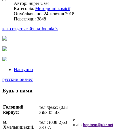
Автор: Super User
Категорія:
Методичні комісії
Опубліковано: 24 жовтня 2018
Перегляди: 3848
как создать сайт на Joomla 3
Наступна
русский бизнес
Будь з нами
Головний
тел./факс: (038-
корпус:
2)63-05-43
e-
м.
тел.: (038-2)63-
mail:
hcptosp@ukr.net
Хмельницький,
23-67;