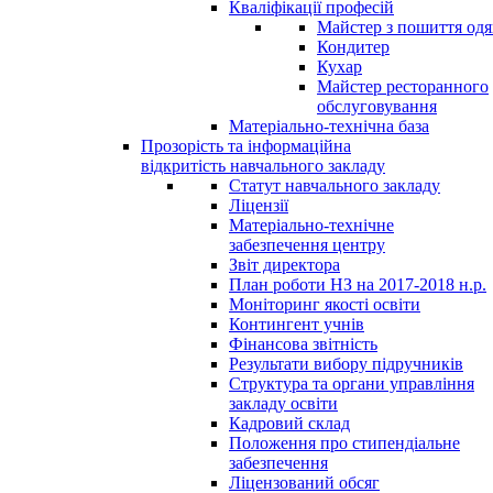
Кваліфікації професій
Майстер з пошиття одя
Кондитер
Кухар
Майстер ресторанного
обслуговування
Матеріально-технічна база
Прозорість та інформаційна
відкритість навчального закладу
Статут навчального закладу
Ліцензії
Матеріально-технічне
забезпечення центру
Звіт директора
План роботи НЗ на 2017-2018 н.р.
Моніторинг якості освіти
Контингент учнів
Фінансова звітність
Результати вибору підручників
Структура та органи управління
закладу освіти
Кадровий склад
Положення про стипендіальне
забезпечення
Ліцензований обсяг