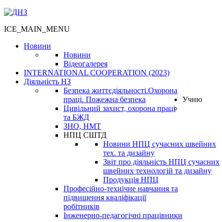
ICE_MAIN_MENU
Новини
Новини
Відеогалерея
INTERNATIONAL COOPERATION (2023)
Діяльність НЗ
Безпека життєдіяльності.Охорона
праці. Пожежна безпека
Учню
Цивільний захист, охорона праці
та БЖД
ЗНО, НМТ
НПЦ СШТД
Новини НПЦ сучасних швейних
тех. та дизайну
Звіт про діяльність НПЦ сучасних
швейних технологій та дизайну
Продукція НПЦ
Професійно-технічне навчання та
підвищення кваліфікації
робітників
Інженерно-педагогічні працівники