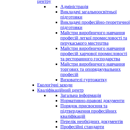
центру
Адміністрація
Викладачі загальноосвітньої
підготовки
Викладачі професійно-теоретичної
підготовки
Майстри виробничого навчання
професій легкої промисловості та
перукаського мистецтва
Майстри виробничого навчання
професій харчової промисловості
та ресторанного господарства
Майстри виробничого навчання
торгових та опоряджувальних
професій
Вихователі гуртожитку
Екологічні заходи
Кваліфікаційний центр
Загальна інформація
Нормативно-правові документи
Порядок присвоєння та
підтвердження професійних
кваліфікацій
Перелік необхідних документів
Професійні стандарти