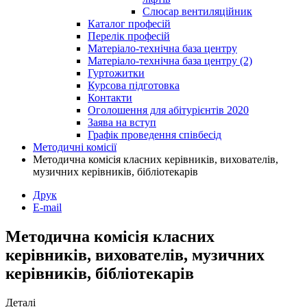
Слюсар вентиляційник
Каталог професій
Перелік професій
Матеріало-технічна база центру
Матеріало-технічна база центру (2)
Гуртожитки
Курсова підготовка
Контакти
Оголошення для абітурієнтів 2020
Заява на вступ
Графік проведення співбесід
Методичні комісії
Методична комісія класних керівників, вихователів,
музичних керівників, бібліотекарів
Друк
E-mail
Методична комісія класних
керівників, вихователів, музичних
керівників, бібліотекарів
Деталі