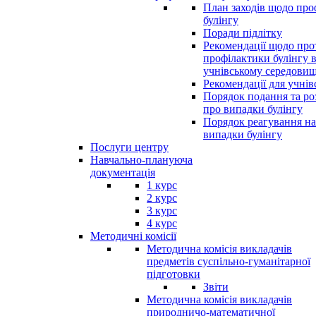
План заходів щодо про
булінгу
Поради підлітку
Рекомендації щодо прот
профілактики булінгу 
учнівському середовищ
Рекомендації для учнів
Порядок подання та ро
про випадки булінгу
Порядок реагування на
випадки булінгу
Послуги центру
Навчально-плануюча
документація
1 курс
2 курс
3 курс
4 курс
Методичні комісії
Методична комісія викладачів
предметів суспільно-гуманітарної
підготовки
Звіти
Методична комісія викладачів
природничо-математичної