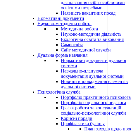
для навчання осіб з особливими
освітніми потребами
Наявність вакантних посад
Нормативні документи
Науково-методична робота
Методична робота
Науково-методична діяльність
Екологічна освіта та виховання
Самоосвіта
Сайт методичної служби
Дуальна форма навчання
Нормативні документи дуальної
системи
Навчально-плануюча
документація дуальної системи
Новини впровадження елементів
дуальної системи
Психологічна служба
Портфоліо практичного психолога
Портфоліо соціального педагога
Графік роботи та консультацій
соціально-психологічної служби
Корисні поради
Профілактика булінгу
План заходів щодо про