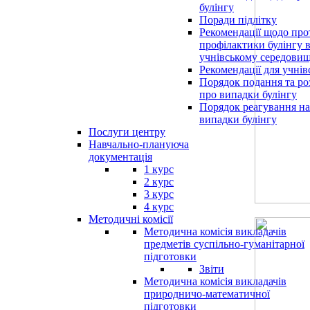
булінгу
Поради підлітку
Рекомендації щодо прот
профілактики булінгу 
учнівському середовищ
Рекомендації для учнів
Порядок подання та ро
про випадки булінгу
Порядок реагування на
випадки булінгу
Послуги центру
Навчально-плануюча
документація
1 курс
2 курс
3 курс
4 курс
Методичні комісії
Методична комісія викладачів
предметів суспільно-гуманітарної
підготовки
Звіти
Методична комісія викладачів
природничо-математичної
підготовки