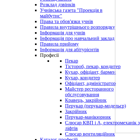
Розклад дзвінків
Учнівська газета "Проекція в
майбутнє"
Права та обов'язки учнів
Правила внутрішнього розпорядку
Інформація для учнів
Інформація про навчальний заклад
Правила прийому
Інформація для абітурієнтів
Професії
Пекар
Тістороб, пекар, кондитер
Кухар, офіціант, бармен
Кухар, кондитер
Офіціант, адміністратор
Майстер ресторанного
обслуговування
Кравець, закрійник
Перукар (перукар-модельєр)
Закрійник
Перукар-манікюрник
Слюсар КВП і А, електромеханік з
ліфтів
Слюсар вентиляційник
Каталог професій