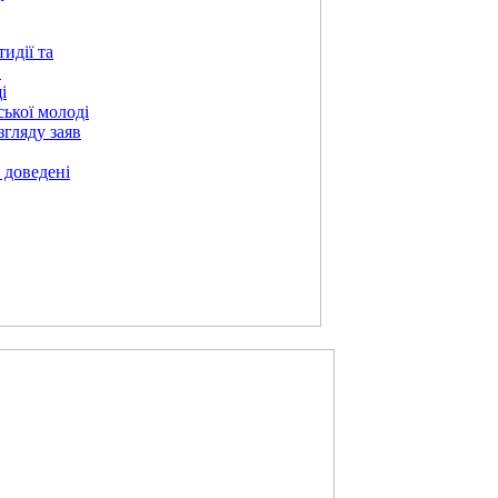
идії та
в
і
ської молоді
згляду заяв
 доведені