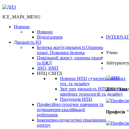
ICE_MAIN_MENU
Новини
Новини
Відеогалерея
INTERNAT
Діяльність НЗ
Безпека життєдіяльності.Охорона
праці. Пожежна безпека
Учню
Цивільний захист, охорона праці
та БЖД
Абітурієнт
ЗНО, НМТ
НПЦ СШТД
Новини НПЦ сучасних швейних
тех. та дизайну
Звіт про діяльність НПЦ сучасних
ДНЗ "Хмел
швейних технологій та дизайну
Продукція НПЦ
Професійно-технічне навчання та
підвищення кваліфікації
Професія 
робітників
Інженерно-педагогічні працівники
центру