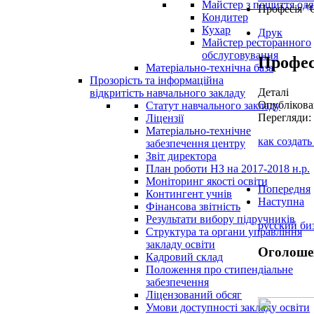
Майстер з пошиття одя
Професія "О
Кондитер
Кухар
Друк
Майстер ресторанного
обслуговування
Профес
Матеріально-технічна база
Прозорість та інформаційна
Деталі
відкритість навчального закладу
Опублікова
Статут навчального закладу
Перегляди:
Ліцензії
Матеріально-технічне
как создать
забезпечення центру
Звіт директора
План роботи НЗ на 2017-2018 н.р.
Моніторинг якості освіти
Попередня
Контингент учнів
Наступна
Фінансова звітність
Результати вибору підручників
русский би
Структура та органи управління
закладу освіти
Оголоше
Кадровий склад
Положення про стипендіальне
забезпечення
Ліцензований обсяг
Умови доступності закладу освіти