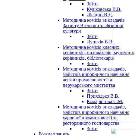
Звіти
Куліковська В.В.
Лісіцин В.Д.
Методична комісія викладачів
Захисту Вітчизни та фізичної
культури
Звіти
Луцьків В.В.
Методична комісія класних
керівників, вихователів, музичних
керівників, бібліотекарів
Звіти
Методична комісія викладачів,
майстрів виробничого навчання
легкої промисловості та
перукарського мистецтва
Звіти
Приходько В.В.
Комарістова С.М.
Методична комісія викладачів,
майстрів виробничого навчання
харчової промисловості та
ресторанного господарства
Звіти
Розклад занять