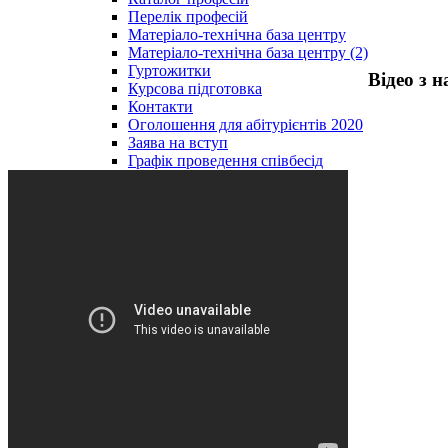
Перелік професій
Матеріало-технічна база центру
Матеріало-технічна база центру (2)
Гуртожитки
Відео з 
Курсова підготовка
Контакти
Оголошення для абітурієнтів 2020
Заява на вступ
Графік проведення співбесід