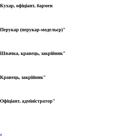
Кухар, офіціант, бармен
Перукар (перукар-модельєр)"
Швачка, кравець, закрійник"
Кравець, закрійник"
Офіціант, адміністратор"
ow