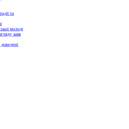
идії та
в
і
ської молоді
згляду заяв
 доведені