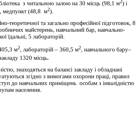
2
ібліотека з читальною залою на 30 місць (98,1 м
) і
2
, медпункт (48,8 м
).
но-теоретичної та загально професійної підготовок, 8
иробничих майстерень, навчальний бар, навчально-
ої їдальні, 5 лабораторій.
2
2
405,3 м
, лабораторій – 360,5 м
, навчального бару–
закладу 1320 місць
.
стю, знаходяться на балансі закладу і обладнані
уатуються згідно з вимогами охорони праці, правил
оступ до навчальних приміщень особам з інвалідністю
рупам населення.