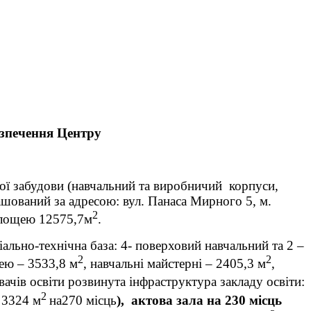
езпечення
Центру
ої забудови (навчальний та виробничий корпуси,
ташований за адресою: вул. Панаса Мирного 5, м.
2
площею 12575,7м
.
ально-технічна база: 4- поверховий навчальний та 2 –
2
2
ею – 3533,8 м
, навчальні майстерні – 2405,3 м
,
вачів освіти розвинута інфраструктура закладу освіти:
2
 3324 м
на270 місць
), актова зала на 230 місць