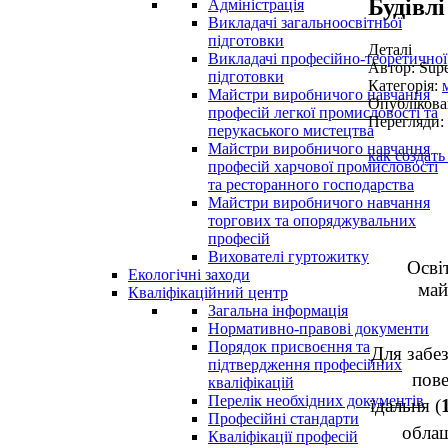
Будівл
Адміністрація
Викладачі загальноосвітньої
підготовки
Деталі
Викладачі професійно-теоретичної
Автор: Supe
підготовки
Категорія:
Майстри виробничого навчання
Опублікова
професій легкої промисловості та
Перегляди:
перукаського мистецтва
Майстри виробничого навчання
как создать
професій харчової промисловості
та ресторанного господарства
Майстри виробничого навчання
торгових та опоряджувальних
професій
Вихователі гуртожитку
Осві
Екологічні заходи
май
Кваліфікаційний центр
Загальна інформація
Нормативно-правові документи
Порядок присвоєння та
Для забез
підтвердження професійних
пов
кваліфікацій
Перелік необхідних документів
їдальня (
Професійні стандарти
облаш
Кваліфікації професій