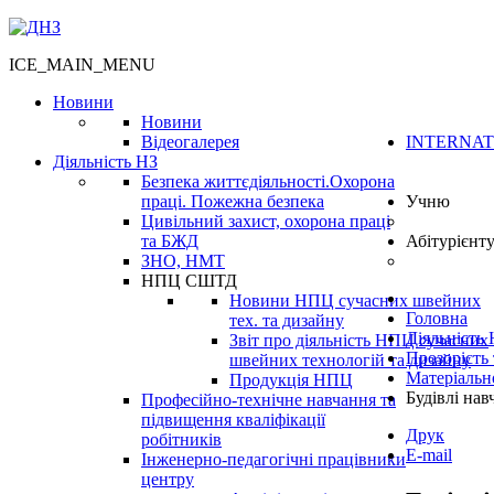
ICE_MAIN_MENU
Новини
Новини
Відеогалерея
INTERNAT
Діяльність НЗ
Безпека життєдіяльності.Охорона
праці. Пожежна безпека
Учню
Цивільний захист, охорона праці
та БЖД
Абітурієнт
ЗНО, НМТ
НПЦ СШТД
Новини НПЦ сучасних швейних
Головна
тех. та дизайну
Діяльність
Звіт про діяльність НПЦ сучасних
Прозорість 
швейних технологій та дизайну
Матеріальн
Продукція НПЦ
Будівлі нав
Професійно-технічне навчання та
підвищення кваліфікації
Друк
робітників
E-mail
Інженерно-педагогічні працівники
центру