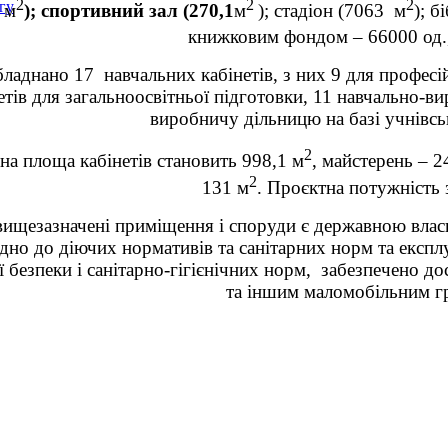
2
2
2
гу
м
); спортивний зал (270,1
м
); стадіон (7063 м
); б
книжковим фондом – 66000 од.
ладнано 17 навчальних кабінетів, з них 9 для професій
етів для загальноосвітньої підготовки, 11 навчально-в
виробничу дільницю на базі учнівськ
2
на площа кабінетів становить 998,1 м
, майстерень – 2
2
131 м
. Проєктна потужність 
вищезазначені приміщення і споруди є державною власні
ідно до діючих нормативів та санітарних норм та експл
 безпеки і санітарно-гігієнічних норм, забезпечено д
та іншим маломобільним г