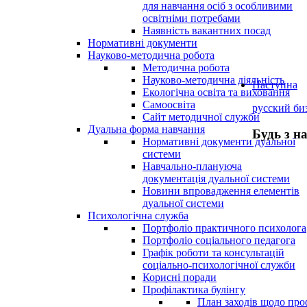
для навчання осіб з особливими
освітніми потребами
Наявність вакантних посад
Нормативні документи
Науково-методична робота
Методична робота
Науково-методична діяльність
Наступна
Екологічна освіта та виховання
Самоосвіта
русский би
Сайт методичної служби
Дуальна форма навчання
Будь з н
Нормативні документи дуальної
системи
Навчально-плануюча
документація дуальної системи
Новини впровадження елементів
дуальної системи
Психологічна служба
Портфоліо практичного психолога
Портфоліо соціального педагога
Графік роботи та консультацій
соціально-психологічної служби
Корисні поради
Профілактика булінгу
План заходів щодо про