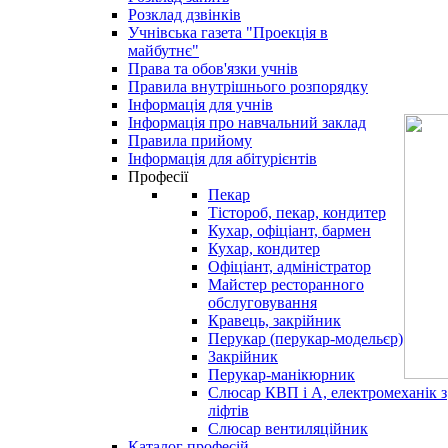
Розклад дзвінків
Учнівська газета "Проекція в
майбутнє"
Права та обов'язки учнів
Правила внутрішнього розпорядку
Інформація для учнів
Інформація про навчальний заклад
Правила прийому
Інформація для абітурієнтів
Професії
Пекар
Тістороб, пекар, кондитер
Кухар, офіціант, бармен
Кухар, кондитер
Офіціант, адміністратор
Майстер ресторанного
обслуговування
Кравець, закрійник
Перукар (перукар-модельєр)
Закрійник
Перукар-манікюрник
Слюсар КВП і А, електромеханік з
ліфтів
Слюсар вентиляційник
Каталог професій