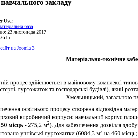
і навчального закладу
r User
матеріальна база
но: 23 листопада 2017
 3615
 сайт на Joomla 3
М
атеріально-технічне заб
тній процес здійснюється в майновому комплексі типов
стерні, гуртожиток та господарські будівлі), який роз
Хмельницький, загальною 
печення освітнього процесу створена відповідна матері
ерховий виробничий корпуси: навчальний корпус площ
2
150 місць
- 275,2 м
). Для забезпечення дозвілля здобу
2
товано учнівські гуртожитки (6084,3 м
на 460 місць;