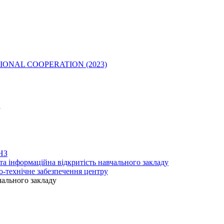
IONAL COOPERATION (2023)
у
 НЗ
та інформаційна відкритість навчального закладу
о-технічне забезпечення центру
чального закладу