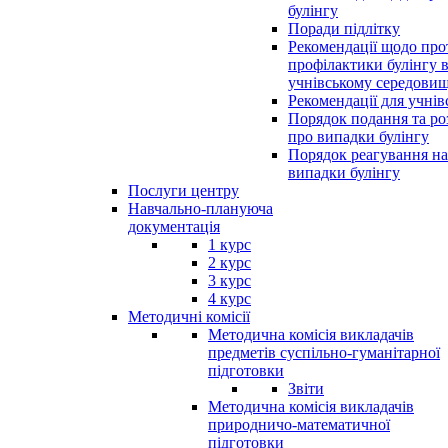
булінгу
Поради підлітку
Рекомендації щодо прот
профілактики булінгу 
учнівському середовищ
Рекомендації для учнів
Порядок подання та ро
про випадки булінгу
Порядок реагування на
випадки булінгу
Послуги центру
Навчально-плануюча
документація
1 курс
2 курс
3 курс
4 курс
Методичні комісії
Методична комісія викладачів
предметів суспільно-гуманітарної
підготовки
Звіти
Методична комісія викладачів
природничо-математичної
підготовки