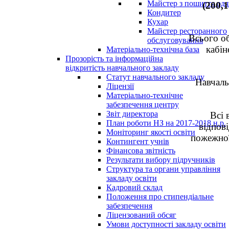
Майстер з пошиття одя
(200,1
Кондитер
Кухар
Майстер ресторанного
Всього об
обслуговування
кабін
Матеріально-технічна база
Прозорість та інформаційна
відкритість навчального закладу
Статут навчального закладу
Навчаль
Ліцензії
Матеріально-технічне
забезпечення центру
Звіт директора
Всі 
План роботи НЗ на 2017-2018 н.р.
відпов
Моніторинг якості освіти
пожежної
Контингент учнів
Фінансова звітність
Результати вибору підручників
Структура та органи управління
закладу освіти
Кадровий склад
Положення про стипендіальне
забезпечення
Ліцензований обсяг
Умови доступності закладу освіти