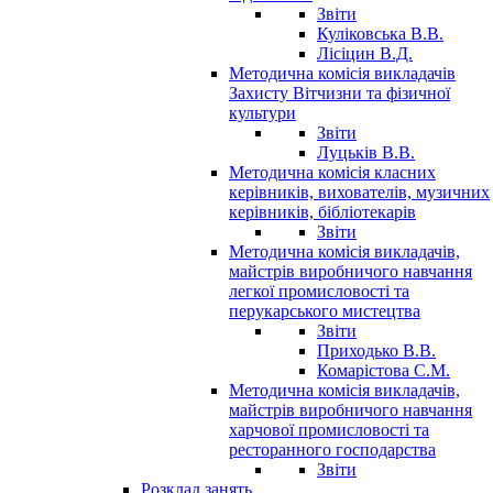
Звіти
Куліковська В.В.
Лісіцин В.Д.
Методична комісія викладачів
Захисту Вітчизни та фізичної
культури
Звіти
Луцьків В.В.
Методична комісія класних
керівників, вихователів, музичних
керівників, бібліотекарів
Звіти
Методична комісія викладачів,
майстрів виробничого навчання
легкої промисловості та
перукарського мистецтва
Звіти
Приходько В.В.
Комарістова С.М.
Методична комісія викладачів,
майстрів виробничого навчання
харчової промисловості та
ресторанного господарства
Звіти
Розклад занять