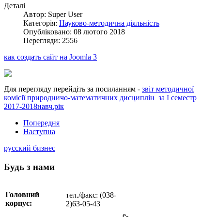
Деталі
Автор: Super User
Категорія:
Науково-методична діяльність
Опубліковано: 08 лютого 2018
Перегляди: 2556
как создать сайт на Joomla 3
Для перегляду перейдіть за посиланням -
звіт методичної
комісії природничо-математичних дисциплін за І семестр
2017-2018навч.рік
Попередня
Наступна
русский бизнес
Будь з нами
Головний
тел./факс: (038-
корпус:
2)63-05-43
e-