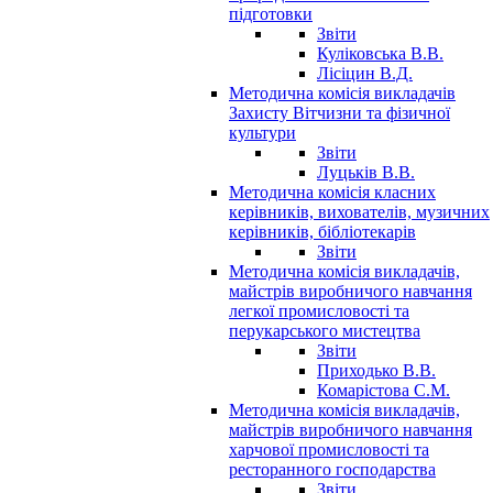
підготовки
Звіти
Куліковська В.В.
Лісіцин В.Д.
Методична комісія викладачів
Захисту Вітчизни та фізичної
культури
Звіти
Луцьків В.В.
Методична комісія класних
керівників, вихователів, музичних
керівників, бібліотекарів
Звіти
Методична комісія викладачів,
майстрів виробничого навчання
легкої промисловості та
перукарського мистецтва
Звіти
Приходько В.В.
Комарістова С.М.
Методична комісія викладачів,
майстрів виробничого навчання
харчової промисловості та
ресторанного господарства
Звіти