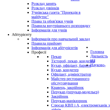
Розклад занять
Розклад дзвінків
Учнівська газета "Проекція в
майбутнє"
Права та обов'язки учнів
Правила внутрішнього розпорядку
Інформація для учнів
Абітурієнту
Інформація про навчальний заклад
Правила прийому
Інформація для абітурієнтів
Головна
Професії
Діяльність
Пекар
НЗ
Тістороб, пекар, кондитер
Науково-
Кухар, офіціант, бармен
Кухар, кондитер
Офіціант, адміністратор
Майстер ресторанного
обслуговування
Кравець, закрійник
Перукар (перукар-модельєр)
Закрійник
Перукар-манікюрник
Слюсар КВП і А, електромеханік з
ліфтів