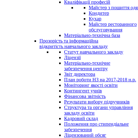
Кваліфікації професій
Майстер з пошиття одя
Кондитер
Кухар
Майстер ресторанного
обслуговування
Матеріально-технічна база
Прозорість та інформаційна
відкритість навчального закладу
Статут навчального закладу
Ліцензії
Матеріально-технічне
забезпечення центру
Звіт директора
План роботи НЗ на 2017-2018 н.р.
Моніторинг якості освіти
Контингент учнів
Фінансова звітність
Результати вибору підручників
Структура та органи управління
закладу освіти
Кадровий склад
Положення про стипендіальне
забезпечення
Ліцензований обсяг