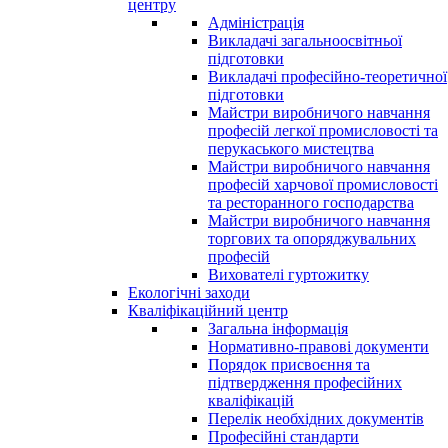
центру
Адміністрація
Викладачі загальноосвітньої
підготовки
Викладачі професійно-теоретичної
підготовки
Майстри виробничого навчання
професій легкої промисловості та
перукаського мистецтва
Майстри виробничого навчання
професій харчової промисловості
та ресторанного господарства
Майстри виробничого навчання
торгових та опоряджувальних
професій
Вихователі гуртожитку
Екологічні заходи
Кваліфікаційний центр
Загальна інформація
Нормативно-правові документи
Порядок присвоєння та
підтвердження професійних
кваліфікацій
Перелік необхідних документів
Професійні стандарти