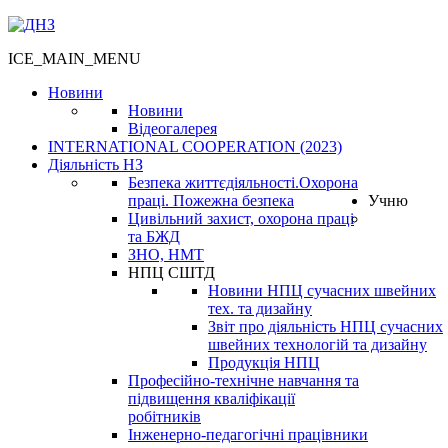
ICE_MAIN_MENU
Новини
Новини
Відеогалерея
INTERNATIONAL COOPERATION (2023)
Діяльність НЗ
Безпека життєдіяльності.Охорона
праці. Пожежна безпека
Учню
Цивільний захист, охорона праці
та БЖД
ЗНО, НМТ
НПЦ СШТД
Новини НПЦ сучасних швейних
тех. та дизайну
Звіт про діяльність НПЦ сучасних
швейних технологій та дизайну
Продукція НПЦ
Професійно-технічне навчання та
підвищення кваліфікації
робітників
Інженерно-педагогічні працівники