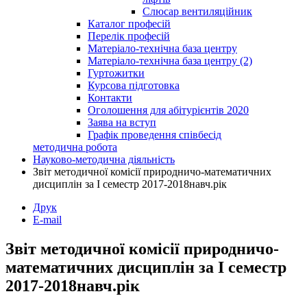
Слюсар вентиляційник
Каталог професій
Перелік професій
Матеріало-технічна база центру
Матеріало-технічна база центру (2)
Гуртожитки
Курсова підготовка
Контакти
Оголошення для абітурієнтів 2020
Заява на вступ
Графік проведення співбесід
методична робота
Науково-методична діяльність
Звіт методичної комісії природничо-математичних
дисциплін за І семестр 2017-2018навч.рік
Друк
E-mail
Звіт методичної комісії природничо-
математичних дисциплін за І семестр
2017-2018навч.рік