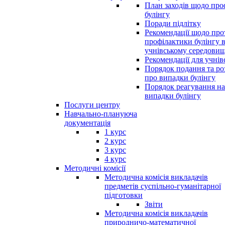
План заходів щодо про
булінгу
Поради підлітку
Рекомендації щодо прот
профілактики булінгу 
учнівському середовищ
Рекомендації для учнів
Порядок подання та ро
про випадки булінгу
Порядок реагування на
випадки булінгу
Послуги центру
Навчально-плануюча
документація
1 курс
2 курс
3 курс
4 курс
Методичні комісії
Методична комісія викладачів
предметів суспільно-гуманітарної
підготовки
Звіти
Методична комісія викладачів
природничо-математичної